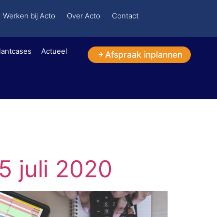
Werken bij Acto
Over Acto
Contact
lantcases
Actueel
Afspraak inplannen
5 juli 2020