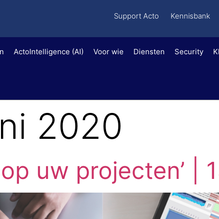
Support Acto
Kennisbank
en
ActoIntelligence (AI)
Voor wie
Diensten
Security
K
uni 2020
 op uw projecten’ | 1