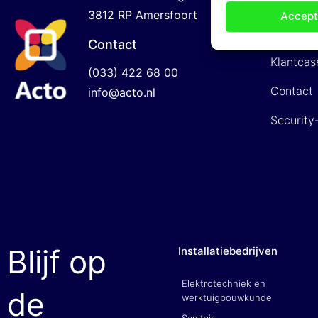
De organ
3812 RP Amersfoort
Accept
Werken b
Contact
Klantcas
(033) 422 68 00
Contact
info@acto.nl
Security
Blijf op
Installatiebedrijven
Elektrotechniek en
de
werktuigbouwkunde
Sanitair