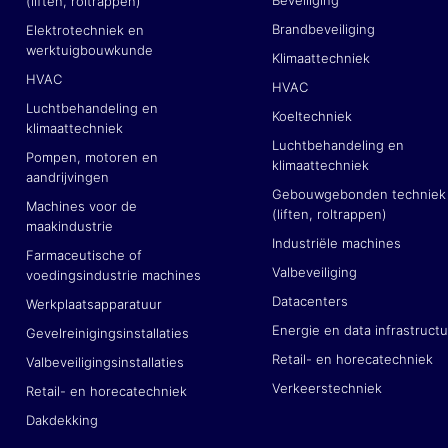
(liften, roltrappen)
Brandbeveiliging
Elektrotechniek en
werktuigbouwkunde
Klimaattechniek
HVAC
HVAC
Luchtbehandeling en
Koeltechniek
klimaattechniek
Luchtbehandeling en
Pompen, motoren en
klimaattechniek
aandrijvingen
Gebouwgebonden techniek
Machines voor de
(liften, roltrappen)
maakindustrie
Industriële machines
Farmaceutische of
Valbeveiliging
voedingsindustrie machines
Datacenters
Werkplaatsapparatuur
Energie en data infrastruct
Gevelreinigingsinstallaties
Retail- en horecatechniek
Valbeveiligingsinstallaties
Verkeerstechniek
Retail- en horecatechniek
Dakdekking