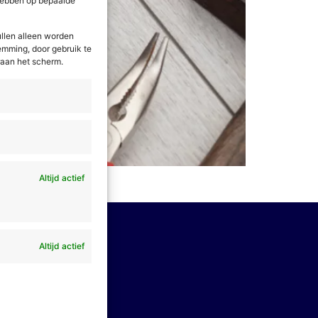
 hebben op bepaalde
llen alleen worden
stemming, door gebruik te
raan het scherm.
Altijd actief
u direct aan!
Altijd actief
olg
ons