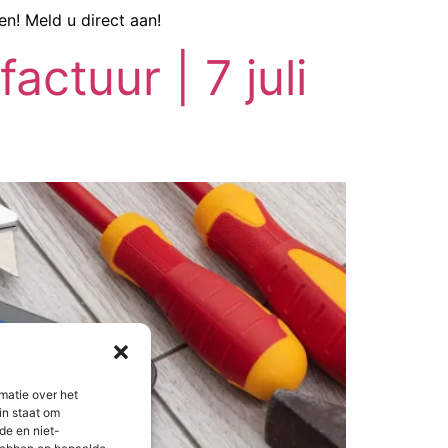
en! Meld u direct aan!
actuur | 7 juli
matie over het
in staat om
de en niet-