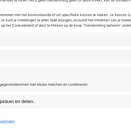
tenties te tonen. Als u geen toestemming geeft of deze intrekt, kan dit invloed
e stemmen met het bovenstaande of om specifieke keuzes te maken. Je keuzes zu
Je kunt je instellingen te allen tijde wijzigen, inclusief het intrekken van je toe
p het Cookiebeleid of door te klikken op de knop 'Toestemming beheren' onde
jd wat dit gemakkelijke servicepakket voor u kan doen! Meld 
 gegevensbronnen met elkaar matchen en combineren.
pslaan en delen.
Acto
Software
op maat
V
oeleinden