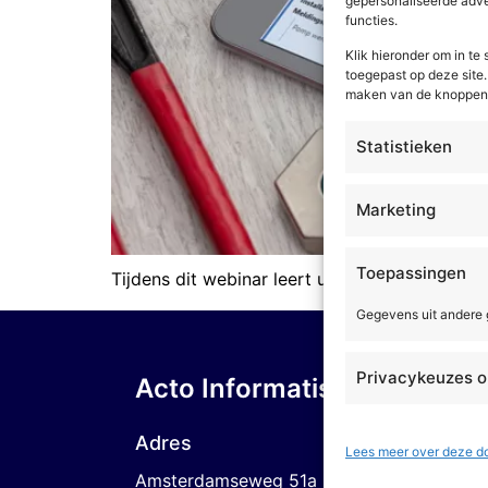
gepersonaliseerde adver
functies.
Klik hieronder om in t
toegepast op deze site. 
maken van de knoppen o
Statistieken
Marketing
Toepassingen
Tijdens dit webinar leert u in een half uur ti
Gegevens uit andere
Privacykeuzes o
Acto Informatisering B.V.
Over
Adres
Lees meer over deze d
Amsterdamseweg 51a