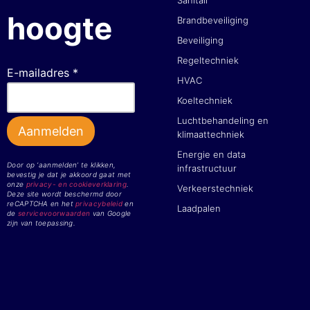
hoogte
Brandbeveiliging
Beveiliging
Regeltechniek
E-mailadres *
HVAC
Koeltechniek
Luchtbehandeling en
klimaattechniek
Energie en data
Door op ‘aanmelden’ te klikken,
infrastructuur
bevestig je dat je akkoord gaat met
onze
privacy- en cookieverklaring
.
Verkeerstechniek
Deze site wordt beschermd door
reCAPTCHA en het
privacybeleid
en
Laadpalen
de
servicevoorwaarden
van Google
zijn van toepassing.