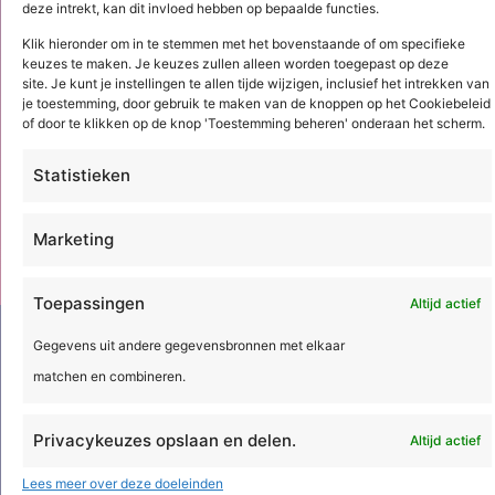
CO₂ in de calculatie: Is
deze intrekt, kan dit invloed hebben op bepaalde functies.
duurzaamheid een extra
Klik hieronder om in te stemmen met het bovenstaande of om specifieke
kostenpost? (1/2)
keuzes te maken. Je keuzes zullen alleen worden toegepast op deze
site. Je kunt je instellingen te allen tijde wijzigen, inclusief het intrekken van
MAMOK bepaalt al jaren de indeling van
je toestemming, door gebruik te maken van de knoppen op het Cookiebeleid
een calculatie. CO₂ weegt inmiddels net
of door te klikken op de knop 'Toestemming beheren' onderaan het scherm.
zo zwaar mee, maar staat vaak nog ...
Statistieken
Lees meer
Marketing
Toepassingen
Altijd actief
Gegevens uit andere gegevensbronnen met elkaar
matchen en combineren.
Privacykeuzes opslaan en delen.
Altijd actief
Acto Informatisering B.V.
Lees meer over deze doeleinden