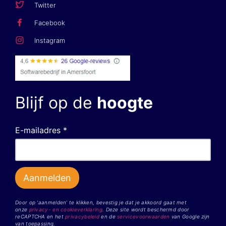
Twitter
Facebook
Instagram
Blijf op de
hoogte
E-mailadres *
Door op ‘aanmelden’ te klikken, bevestig je dat je akkoord gaat met
onze
privacy- en cookieverklaring
. Deze site wordt beschermd door
reCAPTCHA en het
privacybeleid
en de
servicevoorwaarden
van Google zijn
van toepassing.