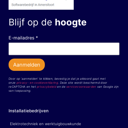
Blijf op de
hoogte
E-mailadres *
Door op ‘aanmelden’ te klikken, bevestig je dat je akkoord gaat met
onze
privacy- en cookieverklaring
. Deze site wordt beschermd door
reCAPTCHA en het
privacybeleid
en de
servicevoorwaarden
van Google zijn
van toepassing.
Installatiebedrijven
Elektrotechniek en werktuigbouwkunde