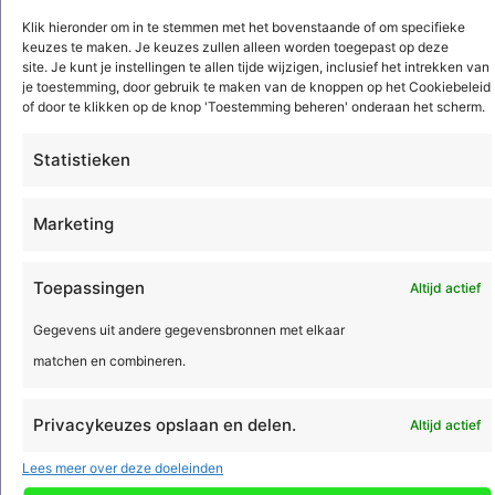
Klik hieronder om in te stemmen met het bovenstaande of om specifieke
keuzes te maken. Je keuzes zullen alleen worden toegepast op deze
site. Je kunt je instellingen te allen tijde wijzigen, inclusief het intrekken van
je toestemming, door gebruik te maken van de knoppen op het Cookiebeleid
of door te klikken op de knop 'Toestemming beheren' onderaan het scherm.
6 augustus 2026
Statistieken
6 oktober 2026 | Webinar: Zo werkt
AI in de Acto-software
Marketing
Nog geen klant van Acto? Meld je dan
aan voor dit webinar en ontdek hoe
Toepassingen
Altijd actief
onze eerste AI-agent werkt binnen ...
Gegevens uit andere gegevensbronnen met elkaar
Lees meer
matchen en combineren.
Privacykeuzes opslaan en delen.
Altijd actief
Lees meer over deze doeleinden