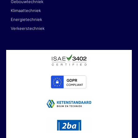
Gebouwtechniek
Klimaattechniek
Energietechniek
Verkeerstechniek