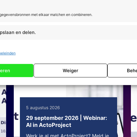
Doe de DigiCheck:
 gegevensbronnen met elkaar matchen en combineren.
pslaan en delen.
oeleinden
eren
Weiger
Behe
5 augustus 2026
29 september 2026 | Webinar:
AI in ActoProject
Werk je al met ActoProject? Meld je