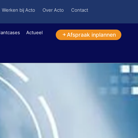
Werken bij Acto
Over Acto
Contact
lantcases
Actueel
Afspraak inplannen