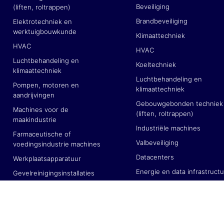
Beveiliging
(liften, roltrappen)
Brandbeveiliging
Elektrotechniek en
werktuigbouwkunde
Klimaattechniek
HVAC
HVAC
Luchtbehandeling en
Koeltechniek
klimaattechniek
Luchtbehandeling en
Pompen, motoren en
klimaattechniek
aandrijvingen
Gebouwgebonden techniek
Machines voor de
(liften, roltrappen)
maakindustrie
Industriële machines
Farmaceutische of
Valbeveiliging
voedingsindustrie machines
Datacenters
Werkplaatsapparatuur
Energie en data infrastruct
Gevelreinigingsinstallaties
Retail- en horecatechniek
Valbeveiligingsinstallaties
Verkeerstechniek
Retail- en horecatechniek
Dakdekking