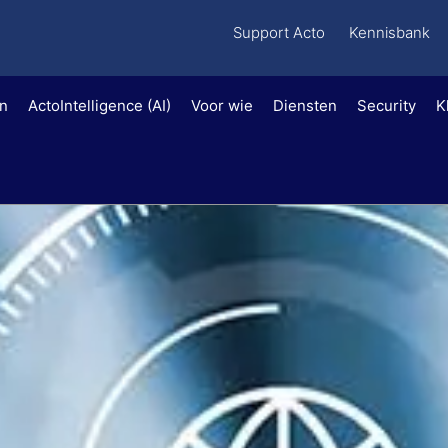
Support Acto
Kennisbank
en
ActoIntelligence (AI)
Voor wie
Diensten
Security
K