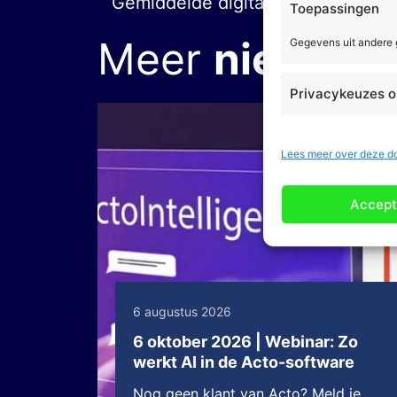
Gemiddelde digitaliseringsgraad
Toepassingen
Meer
nieuws
Gegevens uit andere
Privacykeuzes o
Lees meer over deze d
Accept
6 augustus 2026
6 oktober 2026 | Webinar: Zo
werkt AI in de Acto-software
Nog geen klant van Acto? Meld je