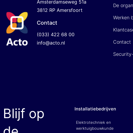
Amsterdamseweg 51a
De organ
3812 RP Amersfoort
Werken b
Contact
Klantcas
(033) 422 68 00
Contact
info@acto.nl
Security
Blijf op
Installatiebedrijven
Elektrotechniek en
de
werktuigbouwkunde