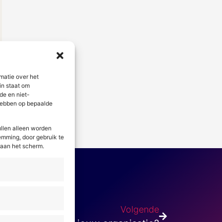
matie over het
in staat om
de en niet-
 hebben op bepaalde
llen alleen worden
stemming, door gebruik te
raan het scherm.
Volgende