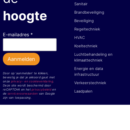
Sanitair
hoogte
Brandbeveiliging
Beveiliging
Regeltechniek
E-mailadres *
HVAC
Koeltechniek
Luchtbehandeling en
klimaattechniek
Energie en data
Door op ‘aanmelden’ te klikken,
infrastructuur
bevestig je dat je akkoord gaat met
onze
privacy- en cookieverklaring
.
Verkeerstechniek
Deze site wordt beschermd door
reCAPTCHA en het
privacybeleid
en
Laadpalen
de
servicevoorwaarden
van Google
zijn van toepassing.