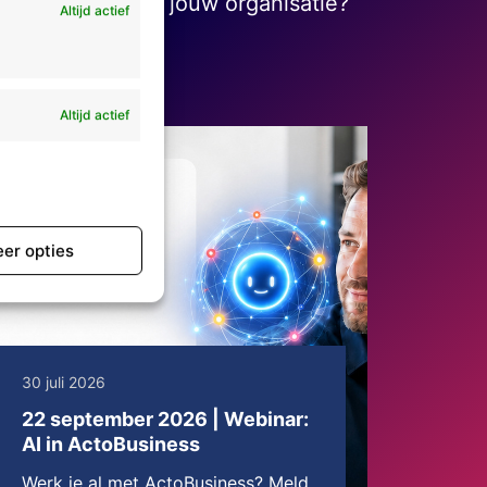
 Hoe digitaal is jouw organisatie?
Altijd actief
Altijd actief
er opties
30 juli 2026
22 september 2026 | Webinar:
AI in ActoBusiness
Werk je al met ActoBusiness? Meld