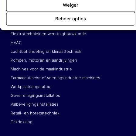
Weiger
Service en onderhoudsbedrijven
Beheer opties
Gebouwgebonden techniek (liften, roltrappen)
Elektrotechniek en werktuigbouwkunde
HVAC
Luchtbehandeling en klimaattechniek
Pompen, motoren en aandrijvingen
Machines voor de maakindustrie
Farmaceutische of voedingsindustrie machines
Werkplaatsapparatuur
Gevelreinigingsinstallaties
Valbeveiligingsinstallaties
Retail- en horecatechniek
Dakdekking