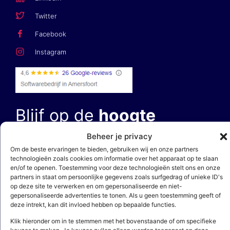
Twitter
Facebook
Instagram
Blijf op de
hoogte
Beheer je privacy
E-mailadres *
Om de beste ervaringen te bieden, gebruiken wij en onze partners
technologieën zoals cookies om informatie over het apparaat op te slaan
en/of te openen. Toestemming voor deze technologieën stelt ons en onze
partners in staat om persoonlijke gegevens zoals surfgedrag of unieke ID's
op deze site te verwerken en om gepersonaliseerde en niet-
gepersonaliseerde advertenties te tonen. Als u geen toestemming geeft of
deze intrekt, kan dit invloed hebben op bepaalde functies.
Door op ‘aanmelden’ te klikken, bevestig je dat je akkoord gaat met
Klik hieronder om in te stemmen met het bovenstaande of om specifieke
onze
privacy- en cookieverklaring
. Deze site wordt beschermd door