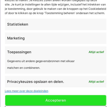
keuzes te maken. Je keuzes zullen alleen worden toegepast op deze
reCAPTCHA en het
privacybeleid
en de
servicevoorwaarden
van Google zijn
van toepassing.
site. Je kunt je instellingen te allen tijde wijzigen, inclusief het intrekken van
je toestemming, door gebruik te maken van de knoppen op het Cookiebeleid
of door te klikken op de knop 'Toestemming beheren' onderaan het scherm.
Installatiebedrijven
Statistieken
Elektrotechniek en werktuigbouwkunde
Marketing
Sanitair
Brandbeveiliging
Toepassingen
Altijd actief
Beveiliging
Regeltechniek
Gegevens uit andere gegevensbronnen met elkaar
HVAC
matchen en combineren.
Koeltechniek
Luchtbehandeling en klimaattechniek
Privacykeuzes opslaan en delen.
Altijd actief
Energie en data infrastructuur
Lees meer over deze doeleinden
Verkeerstechniek
Accepteren
Laadpalen