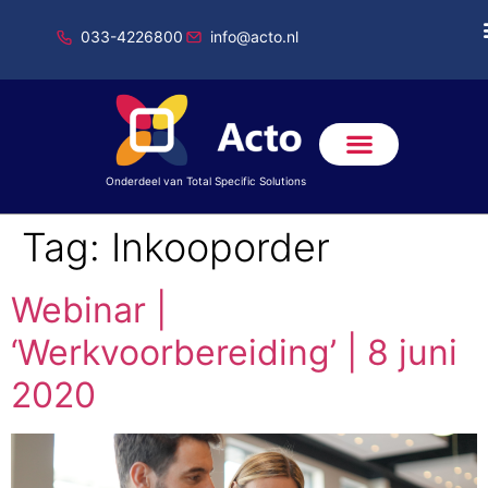
033-4226800
info@acto.nl
Onderdeel van Total Specific Solutions
Tag:
Inkooporder
Webinar |
‘Werkvoorbereiding’ | 8 juni
2020