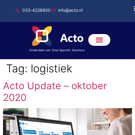
033-4226800
info@acto.nl
Onderdeel van Total Specific Solutions
Tag:
logistiek
Acto Update – oktober
2020