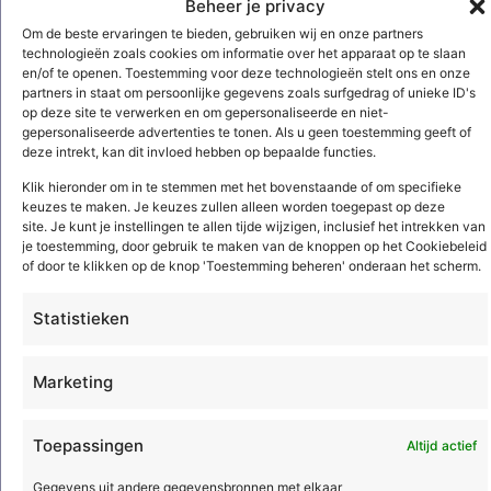
Beheer je privacy
Instagram
Om de beste ervaringen te bieden, gebruiken wij en onze partners
technologieën zoals cookies om informatie over het apparaat op te slaan
en/of te openen. Toestemming voor deze technologieën stelt ons en onze
partners in staat om persoonlijke gegevens zoals surfgedrag of unieke ID's
op deze site te verwerken en om gepersonaliseerde en niet-
gepersonaliseerde advertenties te tonen. Als u geen toestemming geeft of
Blijf op de
hoogte
deze intrekt, kan dit invloed hebben op bepaalde functies.
Klik hieronder om in te stemmen met het bovenstaande of om specifieke
keuzes te maken. Je keuzes zullen alleen worden toegepast op deze
E-mailadres *
site. Je kunt je instellingen te allen tijde wijzigen, inclusief het intrekken van
je toestemming, door gebruik te maken van de knoppen op het Cookiebeleid
of door te klikken op de knop 'Toestemming beheren' onderaan het scherm.
Statistieken
Door op ‘aanmelden’ te klikken, bevestig je dat je akkoord gaat met
Marketing
onze
privacy- en cookieverklaring
. Deze site wordt beschermd door
reCAPTCHA en het
privacybeleid
en de
servicevoorwaarden
van Google zijn
van toepassing.
Toepassingen
Altijd actief
Gegevens uit andere gegevensbronnen met elkaar