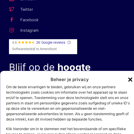
Twitter
Facebook
Instagram
Blijf op de
hoogte
Beheer je privacy
E-mailadres *
Om de beste ervaringen te bieden, gebruiken wij en onze partners
technologieën zoals cookies om informatie over het apparaat op te slaan
en/of te openen. Toestemming voor deze technologieën stelt ons en onze
partners in staat om persoonlijke gegevens zoals surfgedrag of unieke ID's
op deze site te verwerken en om gepersonaliseerde en niet-
gepersonaliseerde advertenties te tonen. Als u geen toestemming geeft of
deze intrekt, kan dit invloed hebben op bepaalde functies.
Door op ‘aanmelden’ te klikken, bevestig je dat je akkoord gaat met
Klik hieronder om in te stemmen met het bovenstaande of om specifieke
onze
privacy- en cookieverklaring
. Deze site wordt beschermd door