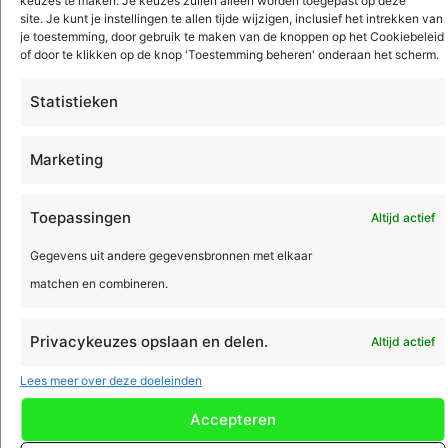
keuzes te maken. Je keuzes zullen alleen worden toegepast op deze
reCAPTCHA en het
privacybeleid
en de
servicevoorwaarden
van Google zijn
van toepassing.
site. Je kunt je instellingen te allen tijde wijzigen, inclusief het intrekken van
je toestemming, door gebruik te maken van de knoppen op het Cookiebeleid
of door te klikken op de knop 'Toestemming beheren' onderaan het scherm.
Installatiebedrijven
Statistieken
Elektrotechniek en werktuigbouwkunde
Marketing
Sanitair
Brandbeveiliging
Toepassingen
Altijd actief
Beveiliging
Regeltechniek
Gegevens uit andere gegevensbronnen met elkaar
HVAC
matchen en combineren.
Koeltechniek
Luchtbehandeling en klimaattechniek
Privacykeuzes opslaan en delen.
Altijd actief
Energie en data infrastructuur
Lees meer over deze doeleinden
Verkeerstechniek
Accepteren
Laadpalen