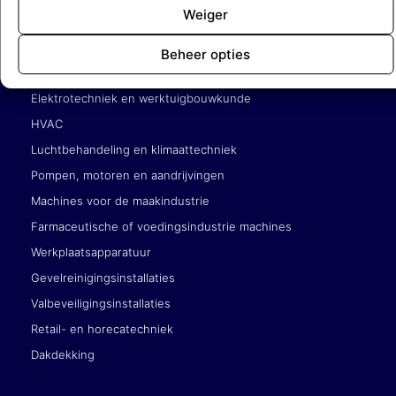
Weiger
Service en onderhoudsbedrijven
Beheer opties
Gebouwgebonden techniek (liften, roltrappen)
Elektrotechniek en werktuigbouwkunde
HVAC
Luchtbehandeling en klimaattechniek
Pompen, motoren en aandrijvingen
Machines voor de maakindustrie
Farmaceutische of voedingsindustrie machines
Werkplaatsapparatuur
Gevelreinigingsinstallaties
Valbeveiligingsinstallaties
Retail- en horecatechniek
Dakdekking