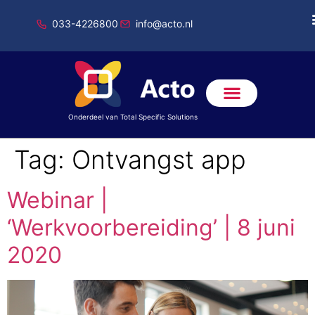
033-4226800
info@acto.nl
Onderdeel van Total Specific Solutions
Tag:
Ontvangst app
Webinar |
‘Werkvoorbereiding’ | 8 juni
2020