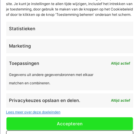
van toepassing.
site. Je kunt je instellingen te allen tijde wijzigen, inclusief het intrekken van
je toestemming, door gebruik te maken van de knoppen op het Cookiebeleid
of door te klikken op de knop 'Toestemming beheren' onderaan het scherm.
Installatiebedrijven
Statistieken
Elektrotechniek en werktuigbouwkunde
Sanitair
Marketing
Brandbeveiliging
Beveiliging
Toepassingen
Altijd actief
Regeltechniek
Gegevens uit andere gegevensbronnen met elkaar
HVAC
matchen en combineren.
Koeltechniek
Luchtbehandeling en klimaattechniek
Privacykeuzes opslaan en delen.
Altijd actief
Energie en data infrastructuur
Lees meer over deze doeleinden
Verkeerstechniek
Laadpalen
Accepteren