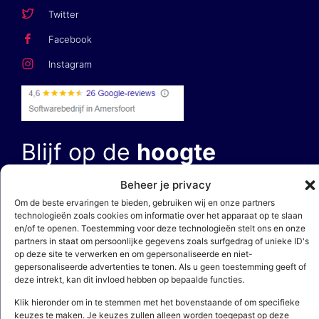
Twitter
Facebook
Instagram
Blijf op de
hoogte
Beheer je privacy
E-mailadres *
Om de beste ervaringen te bieden, gebruiken wij en onze partners
technologieën zoals cookies om informatie over het apparaat op te slaan
en/of te openen. Toestemming voor deze technologieën stelt ons en onze
partners in staat om persoonlijke gegevens zoals surfgedrag of unieke ID's
op deze site te verwerken en om gepersonaliseerde en niet-
gepersonaliseerde advertenties te tonen. Als u geen toestemming geeft of
deze intrekt, kan dit invloed hebben op bepaalde functies.
Door op ‘aanmelden’ te klikken, bevestig je dat je akkoord gaat met
Klik hieronder om in te stemmen met het bovenstaande of om specifieke
onze
privacy- en cookieverklaring
. Deze site wordt beschermd door
reCAPTCHA en het
privacybeleid
en de
servicevoorwaarden
van Google zijn
keuzes te maken. Je keuzes zullen alleen worden toegepast op deze