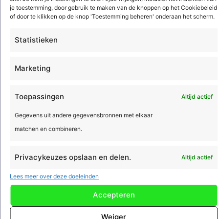
je toestemming, door gebruik te maken van de knoppen op het Cookiebeleid
of door te klikken op de knop 'Toestemming beheren' onderaan het scherm.
Installatiebedrijven
Statistieken
Elektrotechniek en werktuigbouwkunde
Sanitair
Marketing
Brandbeveiliging
Beveiliging
Toepassingen
Altijd actief
Regeltechniek
Gegevens uit andere gegevensbronnen met elkaar
HVAC
matchen en combineren.
Koeltechniek
Luchtbehandeling en klimaattechniek
Privacykeuzes opslaan en delen.
Altijd actief
Energie en data infrastructuur
Verkeerstechniek
Lees meer over deze doeleinden
Laadpalen
Accepteren
Weiger
Service en onderhoudsbedrijven