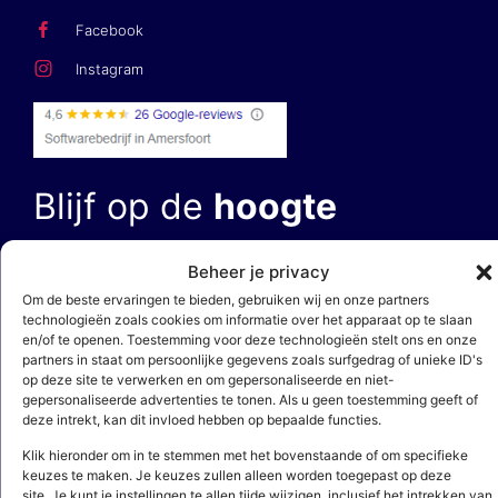
Facebook
Instagram
Blijf op de
hoogte
E-mailadres *
Beheer je privacy
Om de beste ervaringen te bieden, gebruiken wij en onze partners
technologieën zoals cookies om informatie over het apparaat op te slaan
en/of te openen. Toestemming voor deze technologieën stelt ons en onze
partners in staat om persoonlijke gegevens zoals surfgedrag of unieke ID's
op deze site te verwerken en om gepersonaliseerde en niet-
gepersonaliseerde advertenties te tonen. Als u geen toestemming geeft of
deze intrekt, kan dit invloed hebben op bepaalde functies.
Door op ‘aanmelden’ te klikken, bevestig je dat je akkoord gaat met
onze
privacy- en cookieverklaring
. Deze site wordt beschermd door
Klik hieronder om in te stemmen met het bovenstaande of om specifieke
reCAPTCHA en het
privacybeleid
en de
servicevoorwaarden
van Google zijn
van toepassing.
keuzes te maken. Je keuzes zullen alleen worden toegepast op deze
site. Je kunt je instellingen te allen tijde wijzigen, inclusief het intrekken van