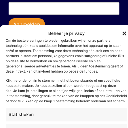
Beheer je privacy
Door op ‘aanmelden’ te klikken, bevestig je dat je akkoord gaat met
Om de beste ervaringen te bieden, gebruiken wij en onze partners
onze
privacy- en cookieverklaring
. Deze site wordt beschermd door
technologieën zoals cookies om informatie over het apparaat op te slaan
reCAPTCHA en het
privacybeleid
en de
servicevoorwaarden
van Google zijn
en/of te openen. Toestemming voor deze technologieën stelt ons en onze
van toepassing.
partners in staat om persoonlijke gegevens zoals surfgedrag of unieke ID's
op deze site te verwerken en om gepersonaliseerde en niet-
gepersonaliseerde advertenties te tonen. Als u geen toestemming geeft of
Installatiebedrijven
deze intrekt, kan dit invloed hebben op bepaalde functies.
Klik hieronder om in te stemmen met het bovenstaande of om specifieke
Elektrotechniek en werktuigbouwkunde
keuzes te maken. Je keuzes zullen alleen worden toegepast op deze
site. Je kunt je instellingen te allen tijde wijzigen, inclusief het intrekken van
Sanitair
je toestemming, door gebruik te maken van de knoppen op het Cookiebeleid
Brandbeveiliging
of door te klikken op de knop 'Toestemming beheren' onderaan het scherm.
Beveiliging
Statistieken
Regeltechniek
HVAC