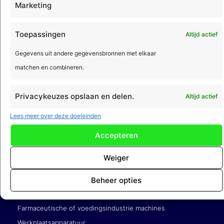
Marketing
Koeltechniek
Luchtbehandeling en klimaattechniek
Toepassingen
Altijd actief
Energie en data infrastructuur
Verkeerstechniek
Gegevens uit andere gegevensbronnen met elkaar
Laadpalen
matchen en combineren.
Privacykeuzes opslaan en delen.
Altijd actief
Service en onderhoudsbedrijven
Lees meer over deze doeleinden
Gebouwgebonden techniek (liften, roltrappen)
Accepteren
Elektrotechniek en werktuigbouwkunde
HVAC
Weiger
Luchtbehandeling en klimaattechniek
Pompen, motoren en aandrijvingen
Beheer opties
Machines voor de maakindustrie
Farmaceutische of voedingsindustrie machines
Werkplaatsapparatuur