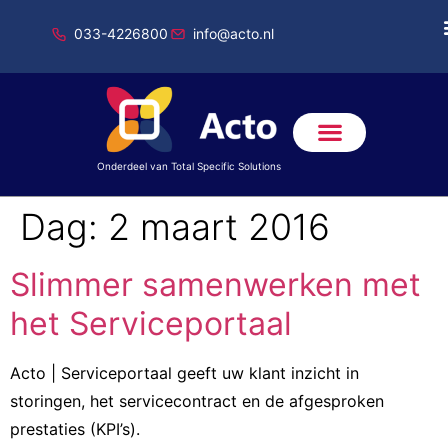
033-4226800
info@acto.nl
Onderdeel van Total Specific Solutions
Dag:
2 maart 2016
Slimmer samenwerken met
het Serviceportaal
Acto | Serviceportaal geeft uw klant inzicht in
storingen, het servicecontract en de afgesproken
prestaties (KPI’s).