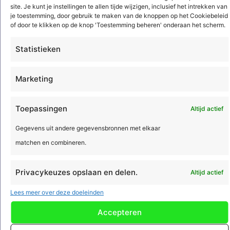
van toepassing.
site. Je kunt je instellingen te allen tijde wijzigen, inclusief het intrekken van
je toestemming, door gebruik te maken van de knoppen op het Cookiebeleid
of door te klikken op de knop 'Toestemming beheren' onderaan het scherm.
Installatiebedrijven
Statistieken
Elektrotechniek en werktuigbouwkunde
Sanitair
Marketing
Brandbeveiliging
Beveiliging
Toepassingen
Altijd actief
Regeltechniek
Gegevens uit andere gegevensbronnen met elkaar
HVAC
matchen en combineren.
Koeltechniek
Luchtbehandeling en klimaattechniek
Privacykeuzes opslaan en delen.
Altijd actief
Energie en data infrastructuur
Lees meer over deze doeleinden
Verkeerstechniek
Laadpalen
Accepteren