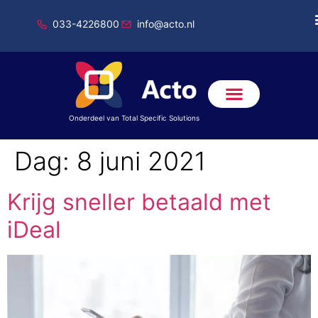
033-4226800
info@acto.nl
Onderdeel van Total Specific Solutions
Dag:
8 juni 2021
Krijg sneller betaald met
iDeal