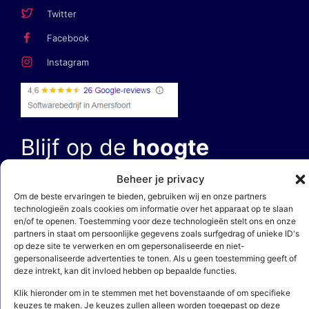
Twitter
Facebook
Instagram
Blijf op de
hoogte
Beheer je privacy
E-mailadres *
Om de beste ervaringen te bieden, gebruiken wij en onze partners
technologieën zoals cookies om informatie over het apparaat op te slaan
en/of te openen. Toestemming voor deze technologieën stelt ons en onze
partners in staat om persoonlijke gegevens zoals surfgedrag of unieke ID's
op deze site te verwerken en om gepersonaliseerde en niet-
gepersonaliseerde advertenties te tonen. Als u geen toestemming geeft of
deze intrekt, kan dit invloed hebben op bepaalde functies.
Door op ‘aanmelden’ te klikken, bevestig je dat je akkoord gaat met
Klik hieronder om in te stemmen met het bovenstaande of om specifieke
onze
privacy- en cookieverklaring
. Deze site wordt beschermd door
reCAPTCHA en het
privacybeleid
en de
servicevoorwaarden
van Google zijn
keuzes te maken. Je keuzes zullen alleen worden toegepast op deze