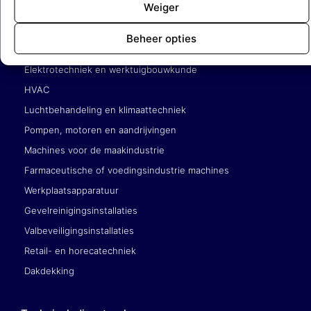
Weiger
Service en onderhoudsbedrijven
Beheer opties
Gebouwgebonden techniek (liften, roltrappen)
Elektrotechniek en werktuigbouwkunde
HVAC
Luchtbehandeling en klimaattechniek
Pompen, motoren en aandrijvingen
Machines voor de maakindustrie
Farmaceutische of voedingsindustrie machines
Werkplaatsapparatuur
Gevelreinigingsinstallaties
Valbeveiligingsinstallaties
Retail- en horecatechniek
Dakdekking