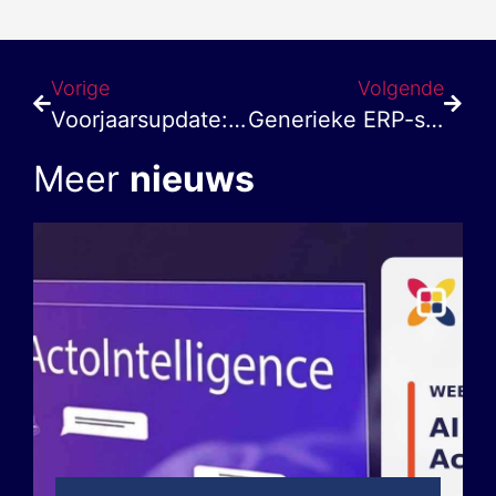
Vorige
Volgende
Voorjaarsupdate: ActoProject en ActoService
Generieke ERP-software versus branchespecifiek: wat kies jij?
Meer
nieuws