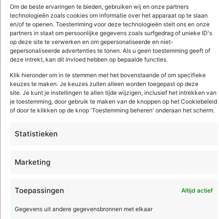
Om de beste ervaringen te bieden, gebruiken wij en onze partners
technologieën zoals cookies om informatie over het apparaat op te slaan
en/of te openen. Toestemming voor deze technologieën stelt ons en onze
partners in staat om persoonlijke gegevens zoals surfgedrag of unieke ID's
op deze site te verwerken en om gepersonaliseerde en niet-
gepersonaliseerde advertenties te tonen. Als u geen toestemming geeft of
deze intrekt, kan dit invloed hebben op bepaalde functies.
Klik hieronder om in te stemmen met het bovenstaande of om specifieke
keuzes te maken. Je keuzes zullen alleen worden toegepast op deze
3 augustus 2026
site. Je kunt je instellingen te allen tijde wijzigen, inclusief het intrekken van
je toestemming, door gebruik te maken van de knoppen op het Cookiebeleid
CO₂ in de calculatie: Is
of door te klikken op de knop 'Toestemming beheren' onderaan het scherm.
duurzaamheid een extra
kostenpost? (1/2)
Statistieken
MAMOK bepaalt al jaren de indeling van
een calculatie. CO₂ weegt inmiddels net
Marketing
zo zwaar mee, maar staat vaak nog ...
Toepassingen
Altijd actief
Lees meer
Gegevens uit andere gegevensbronnen met elkaar