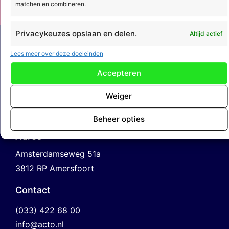
matchen en combineren.
Privacykeuzes opslaan en delen.
Altijd actief
Lees meer over deze doeleinden
Accepteren
Weiger
Acto Informatisering B.V.
Beheer opties
Adres
Amsterdamseweg 51a
3812 RP Amersfoort
Contact
(033) 422 68 00
info@acto.nl