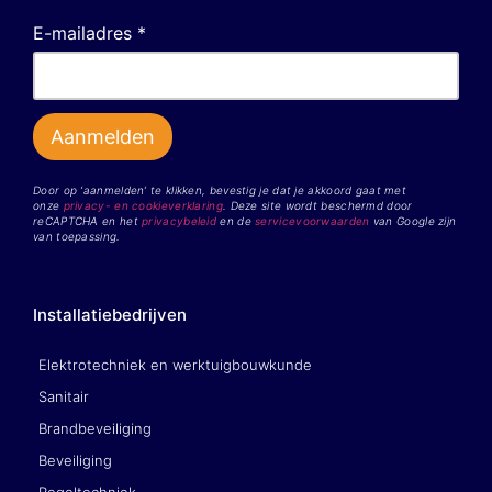
E-mailadres *
Door op ‘aanmelden’ te klikken, bevestig je dat je akkoord gaat met
onze
privacy- en cookieverklaring
. Deze site wordt beschermd door
reCAPTCHA en het
privacybeleid
en de
servicevoorwaarden
van Google zijn
van toepassing.
Installatiebedrijven
Elektrotechniek en werktuigbouwkunde
Sanitair
Brandbeveiliging
Beveiliging
Regeltechniek