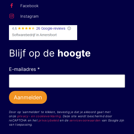
Facebook
Instagram
Blijf op de
hoogte
E-mailadres *
Door op ‘aanmelden’ te klikken, bevestig je dat je akkoord gaat met
onze
privacy- en cookieverklaring
. Deze site wordt beschermd door
reCAPTCHA en het
privacybeleid
en de
servicevoorwaarden
van Google zijn
van toepassing.