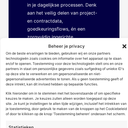
in je dagelijkse processen. Denk
aan het veilig delen van project-
en contractdata,
goedkeuringsflows, én een
zorgvuldig ingerichte
autorisatiestructuur. Toegang tot
Beheer je privacy
functies en gegevens is volledig
Om de beste ervaringen te bieden, gebruiken wij en onze partners
technologieën zoals cookies om informatie over het apparaat op te slaan
rolgebaseerd, zodat elke
en/of te openen. Toestemming voor deze technologieën stelt ons en onze
gebruiker alleen ziet wat relevant
partners in staat om persoonlijke gegevens zoals surfgedrag of unieke ID's
op deze site te verwerken en om gepersonaliseerde en niet-
is voor zijn of haar taken.
gepersonaliseerde advertenties te tonen. Als u geen toestemming geeft of
deze intrekt, kan dit invloed hebben op bepaalde functies.
Benieuwd hoe we dat
Klik hieronder om in te stemmen met het bovenstaande of om specifieke
aanpakken? In ons
securitybeleid
keuzes te maken. Je keuzes zullen alleen worden toegepast op deze
site. Je kunt je instellingen te allen tijde wijzigen, inclusief het intrekken van
lees je hoe we met het
Zero
je toestemming, door gebruik te maken van de knoppen op het Cookiebeleid
Trust-principe
jouw digitale
of door te klikken op de knop 'Toestemming beheren' onderaan het scherm.
veiligheid structureel borgen.
Statistieken