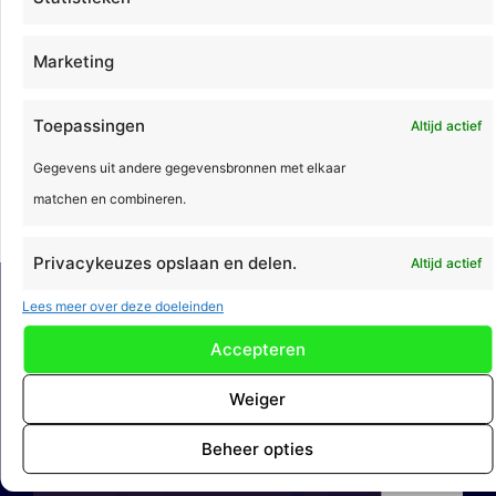
Marketing
Toepassingen
Altijd actief
Gegevens uit andere gegevensbronnen met elkaar
9 september 2025
matchen en combineren.
Privacykeuzes opslaan en delen.
Altijd actief
Lees meer over deze doeleinden
Vorige
Volgende
Calculeren met recepten: hoe, wat en waarom
Najaars update ActoProject en ActoService | 25.30
Accepteren
Meer
nieuws
Weiger
Beheer opties