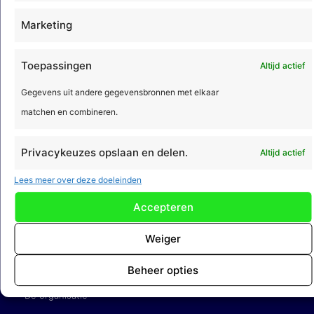
Marketing
Acto Informatisering B.V.
Toepassingen
Altijd actief
Gegevens uit andere gegevensbronnen met elkaar
Adres
matchen en combineren.
Amsterdamseweg 51a
3812 RP Amersfoort
Privacykeuzes opslaan en delen.
Altijd actief
Contact
Lees meer over deze doeleinden
(033) 422 68 00
Accepteren
info@acto.nl
Weiger
Over
Acto
Beheer opties
De organisatie