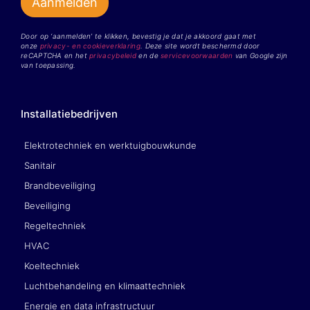
Door op ‘aanmelden’ te klikken, bevestig je dat je akkoord gaat met
onze
privacy- en cookieverklaring
. Deze site wordt beschermd door
reCAPTCHA en het
privacybeleid
en de
servicevoorwaarden
van Google zijn
van toepassing.
Installatiebedrijven
Elektrotechniek en werktuigbouwkunde
Sanitair
Brandbeveiliging
Beveiliging
Regeltechniek
HVAC
Koeltechniek
Luchtbehandeling en klimaattechniek
Energie en data infrastructuur