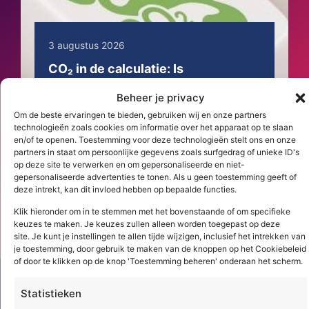
3 augustus 2026
CO₂ in de calculatie: Is
duurzaamheid een extra
Beheer je privacy
kostenpost? (1/2)
Om de beste ervaringen te bieden, gebruiken wij en onze partners
MAMOK bepaalt al jaren de indeling van
technologieën zoals cookies om informatie over het apparaat op te slaan
en/of te openen. Toestemming voor deze technologieën stelt ons en onze
een calculatie. CO₂ weegt inmiddels net
partners in staat om persoonlijke gegevens zoals surfgedrag of unieke ID's
zo zwaar mee, maar staat vaak nog ...
op deze site te verwerken en om gepersonaliseerde en niet-
gepersonaliseerde advertenties te tonen. Als u geen toestemming geeft of
deze intrekt, kan dit invloed hebben op bepaalde functies.
Lees meer
Klik hieronder om in te stemmen met het bovenstaande of om specifieke
keuzes te maken. Je keuzes zullen alleen worden toegepast op deze
site. Je kunt je instellingen te allen tijde wijzigen, inclusief het intrekken van
je toestemming, door gebruik te maken van de knoppen op het Cookiebeleid
of door te klikken op de knop 'Toestemming beheren' onderaan het scherm.
Statistieken