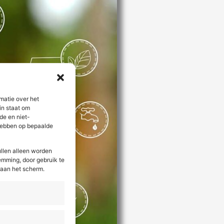
matie over het
in staat om
de en niet-
 hebben op bepaalde
llen alleen worden
stemming, door gebruik te
raan het scherm.