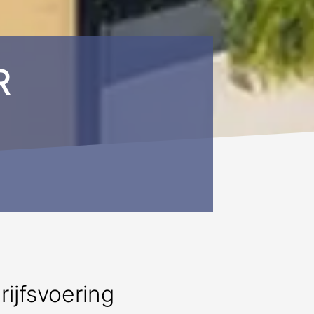
R
ijfsvoering