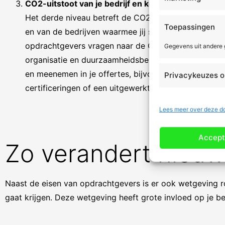
CO2-uitstoot van je bedrijf en ketenpartners
Het derde niveau betreft de CO2-uitstoot van je eig
Toepassingen
en van de bedrijven waarmee jij samenwerkt. Steed
opdrachtgevers vragen naar de CO2-footprint van 
Gegevens uit andere
organisatie en duurzaamheidsbeleid. Dit moet je ku
en meenemen in je offertes, bijvoorbeeld door het 
Privacykeuzes o
certificeringen of een uitgewerkt duurzaamheidsplan
Lees meer over deze d
Accept
Zo verandert nieu
Naast de eisen van opdrachtgevers is er ook wetgeving 
gaat krijgen. Deze wetgeving heeft grote invloed op je be