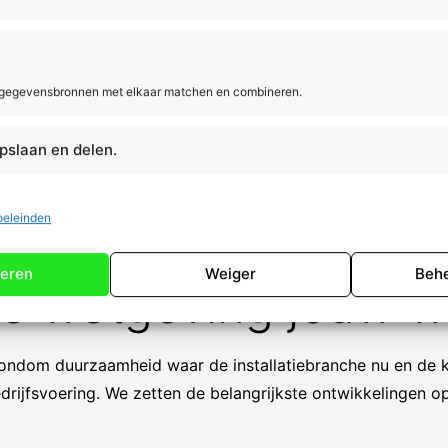
en organisatie
s meer
jouw
 gegevensbronnen met elkaar matchen en combineren.
nnen aantonen
bijvoegen van
pslaan en delen.
.
oeleinden
eren
Weiger
Behe
we wetgeving jouw w
rondom duurzaamheid waar de installatiebranche nu en de
drijfsvoering. We zetten de belangrijkste ontwikkelingen op 