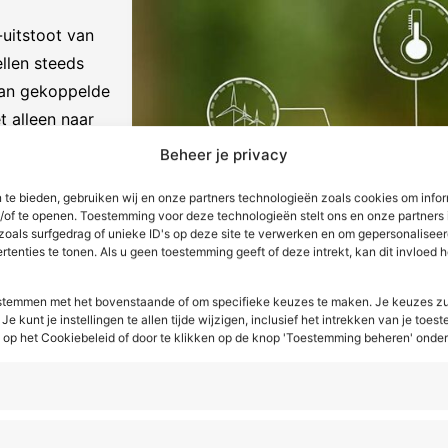
-uitstoot van
ellen steeds
aan gekoppelde
t alleen naar
ebruikskosten
Beheer je privacy
 te bieden, gebruiken wij en onze partners technologieën zoals cookies om infor
n/of te openen. Toestemming voor deze technologieën stelt ons en onze partners 
s
zoals surfgedrag of unieke ID's op deze site te verwerken en om gepersonaliseer
tenties te tonen. Als u geen toestemming geeft of deze intrekt, kan dit invloed
hele
 het gebruik,
e stemmen met het bovenstaande of om specifieke keuzes te maken. Je keuzes zu
n uiteindelijk
Je kunt je instellingen te allen tijde wijzigen, inclusief het intrekken van je toe
p het Cookiebeleid of door te klikken op de knop 'Toestemming beheren' onde
is (LCA) wordt
unnen