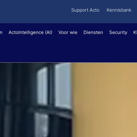
Support Acto
Kennisbank
en
ActoIntelligence (AI)
Voor wie
Diensten
Security
K