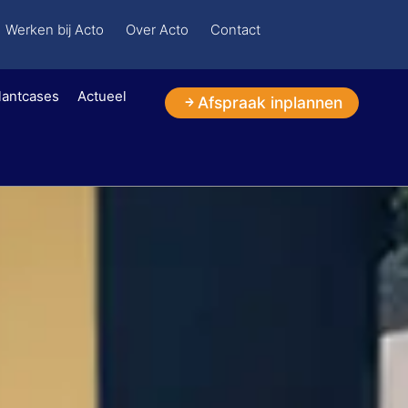
Werken bij Acto
Over Acto
Contact
lantcases
Actueel
Afspraak inplannen