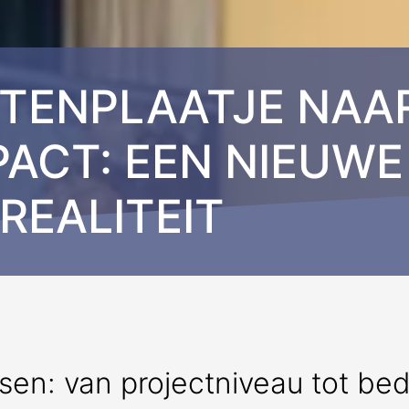
TENPLAATJE NAA
PACT: EEN NIEUWE
REALITEIT
n: van projectniveau tot bedr