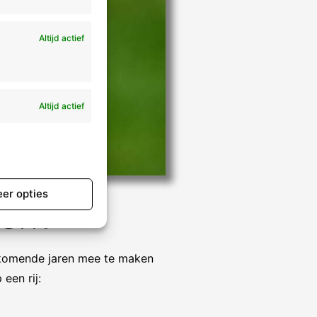
Altijd actief
Altijd actief
er opties
erk
 komende jaren mee te maken
een rij: