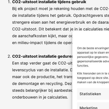
CO2-uitstoot installatie tijdens gebruik
Bij elk project moet je rekening houden met de CO2
de installatie tijdens het gebruik. Opdrachtgevers st
strengere eisen aan het energieverbruik en de daar
CO2-uitstoot. Dit betekent dat je in je calculaties nie
de aanschafkosten kijkt, maar ook naar de totale g
en milieu-impact tijdens de operationele fase.
Om de beste ervaringen
apparaat op te slaan e
CO2-uitstoot installatie gedurende de levenscyclu
persoonlijke gegevens 
gepersonaliseerde adver
Een stap verder gaat de CO2-uitstoot tijdens de ge
functies.
levenscyclus van de installatie. Dit omvat niet alleen
Klik hieronder om in t
maar ook de productie, het transport, de installatie e
toegepast op deze site. 
maken van de knoppen o
de demontage en recycling. Deze Life Cycle Analys
steeds belangrijker bij aanbestedingen en moet je k
Statistieken
onderbouwen in je calculaties.
Marketing