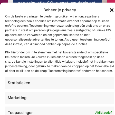
een calculatie. CO₂ weegt inmiddels net
Beheer je privacy
zo zwaar mee, maar staat vaak nog ...
Om de beste ervaringen te bieden, gebruiken wij en onze partners
technologieën zoals cookies om informatie over het apparaat op te slaan
Lees meer
en/of te openen. Toestemming voor deze technologieën stelt ons en onze
partners in staat om persoonlijke gegevens zoals surfgedrag of unieke ID's
op deze site te verwerken en om gepersonaliseerde en niet-
gepersonaliseerde advertenties te tonen. Als u geen toestemming geeft of
deze intrekt, kan dit invloed hebben op bepaalde functies.
Klik hieronder om in te stemmen met het bovenstaande of om specifieke
keuzes te maken. Je keuzes zullen alleen worden toegepast op deze
site. Je kunt je instellingen te allen tijde wijzigen, inclusief het intrekken van
je toestemming, door gebruik te maken van de knoppen op het Cookiebeleid
of door te klikken op de knop 'Toestemming beheren' onderaan het scherm.
Statistieken
Acto Informatisering B.V.
Marketing
Adres
Amsterdamseweg 51a
Toepassingen
Altijd actief