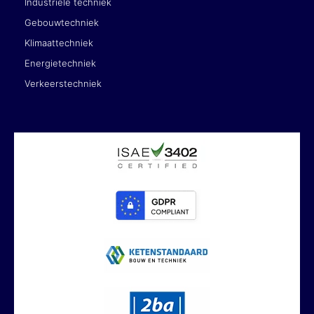
Industriële techniek
Gebouwtechniek
Klimaattechniek
Energietechniek
Verkeerstechniek