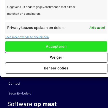
3812 RP Amersfoort
Gegevens uit andere gegevensbronnen met elkaar
Contact
matchen en combineren.
(033) 422 68 00
Privacykeuzes opslaan en delen.
Altijd actief
info@acto.nl
Lees meer over deze doeleinden
Over
Acto
Accepteren
De organisatie
Weiger
Werken bij Acto
Beheer opties
Klantcases
Contact
Security-beleid
Software
op maat