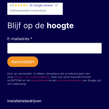
Blijf op de
hoogte
E-mailadres *
Door op ‘aanmelden’ te klikken, bevestig je dat je akkoord gaat met
onze
privacy- en cookieverklaring
. Deze site wordt beschermd door
reCAPTCHA en het
privacybeleid
en de
servicevoorwaarden
van Google zijn
van toepassing.
Installatiebedrijven