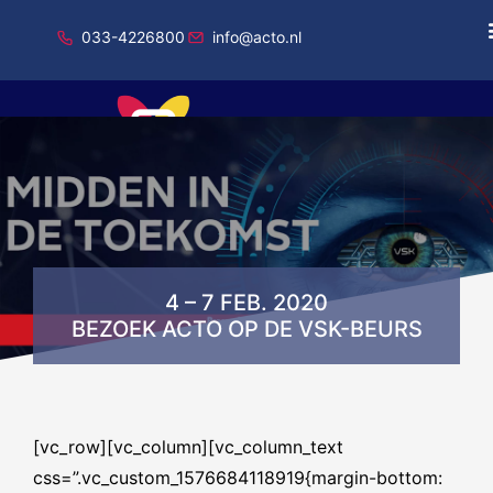
033-4226800
info@acto.nl
Onderdeel van Total Specific Solutions
4 – 7 FEB. 2020
BEZOEK ACTO OP DE VSK-BEURS
[vc_row][vc_column][vc_column_text
css=”.vc_custom_1576684118919{margin-bottom: