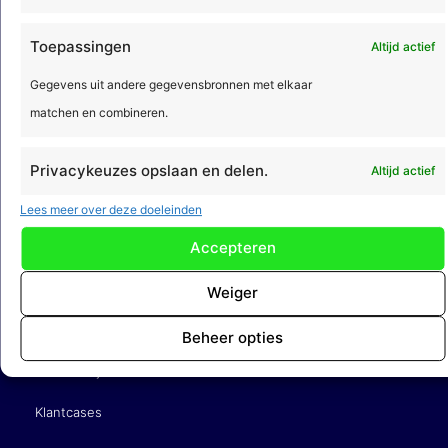
Acto Informatisering B.V.
Toepassingen
Altijd actief
Adres
Gegevens uit andere gegevensbronnen met elkaar
Amsterdamseweg 51a
matchen en combineren.
3812 RP Amersfoort
Contact
Privacykeuzes opslaan en delen.
Altijd actief
(033) 422 68 00
Lees meer over deze doeleinden
info@acto.nl
Accepteren
Over
Acto
Weiger
De organisatie
Beheer opties
Werken bij Acto
Klantcases