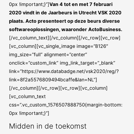
0px !important;}”]
Van 4 tot en met 7 februari
2020 vindt in de Jaarbeurs in Utrecht VSK 2020
plaats. Acto presenteert op deze beurs diverse
softwareoplossingen, waaronder ActoBusiness.
[/vc_column_text][/vc_column][/vc_row][vc_row]
[vc_column][vc_single_image image=”8126″
img_size=”full” alignment=”center”
onclick=”custom_link” img_link_target=”_blank”
link=”https://www.databadge.net/vsk2020/reg/?
link=8f2a5576809494bcaffe&lan=NL”]
[/vc_column][/vc_row][vc_row][vc_column]
[vc_column_text
css=”.vc_custom_1576507888750{margin-bottom:
0px !important;}”]
Midden in de toekomst