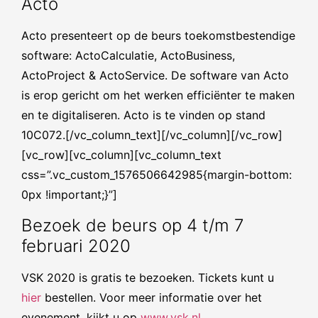
Acto
Acto presenteert op de beurs toekomstbestendige
software: ActoCalculatie, ActoBusiness,
ActoProject & ActoService. De software van Acto
is erop gericht om het werken efficiënter te maken
en te digitaliseren. Acto is te vinden op stand
10C072.[/vc_column_text][/vc_column][/vc_row]
[vc_row][vc_column][vc_column_text
css=”.vc_custom_1576506642985{margin-bottom:
0px !important;}”]
Bezoek de beurs op 4 t/m 7
februari 2020
VSK 2020 is gratis te bezoeken. Tickets kunt u
hier
bestellen. Voor meer informatie over het
evenement, kijkt u op
www.vsk.nl
.