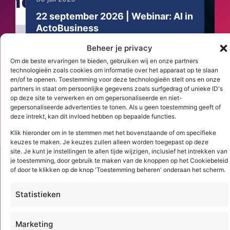
22 september 2026 | Webinar: AI in
ActoBusiness
Werk je al met ActoBusiness? Meld je
Beheer je privacy
dan aan voor dit webinar en ontdek hoe
Om de beste ervaringen te bieden, gebruiken wij en onze partners
technologieën zoals cookies om informatie over het apparaat op te slaan
onze eerste AI-agent jou binnen ...
en/of te openen. Toestemming voor deze technologieën stelt ons en onze
partners in staat om persoonlijke gegevens zoals surfgedrag of unieke ID's
op deze site te verwerken en om gepersonaliseerde en niet-
Lees meer
gepersonaliseerde advertenties te tonen. Als u geen toestemming geeft of
deze intrekt, kan dit invloed hebben op bepaalde functies.
Klik hieronder om in te stemmen met het bovenstaande of om specifieke
keuzes te maken. Je keuzes zullen alleen worden toegepast op deze
site. Je kunt je instellingen te allen tijde wijzigen, inclusief het intrekken van
je toestemming, door gebruik te maken van de knoppen op het Cookiebeleid
of door te klikken op de knop 'Toestemming beheren' onderaan het scherm.
Statistieken
Marketing