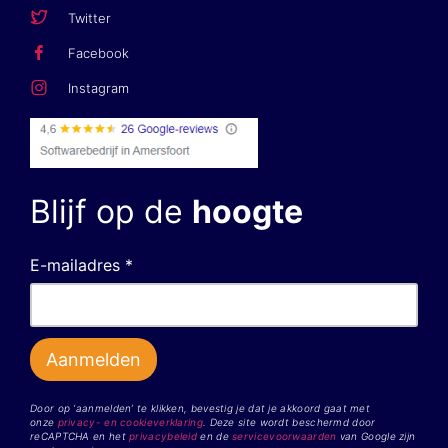
Twitter
Facebook
Instagram
Blijf op de
hoogte
E-mailadres *
Door op ‘aanmelden’ te klikken, bevestig je dat je akkoord gaat met
onze
privacy- en cookieverklaring
. Deze site wordt beschermd door
reCAPTCHA en het
privacybeleid
en de
servicevoorwaarden
van Google zijn