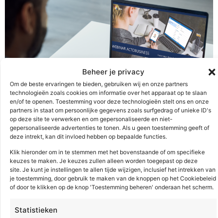
Beheer je privacy
Om de beste ervaringen te bieden, gebruiken wij en onze partners
technologieën zoals cookies om informatie over het apparaat op te slaan
en/of te openen. Toestemming voor deze technologieën stelt ons en onze
partners in staat om persoonlijke gegevens zoals surfgedrag of unieke ID's
op deze site te verwerken en om gepersonaliseerde en niet-
Tijdens dit webinar maak je in 30 minuten kennis met
gepersonaliseerde advertenties te tonen. Als u geen toestemming geeft of
deze intrekt, kan dit invloed hebben op bepaalde functies.
ActoBusiness, de online totaaloplossing voor jouw hele
Klik hieronder om in te stemmen met het bovenstaande of om specifieke
organisatie.
keuzes te maken. Je keuzes zullen alleen worden toegepast op deze
site. Je kunt je instellingen te allen tijde wijzigen, inclusief het intrekken van
Webinar Calculeren
je toestemming, door gebruik te maken van de knoppen op het Cookiebeleid
of door te klikken op de knop 'Toestemming beheren' onderaan het scherm.
Statistieken