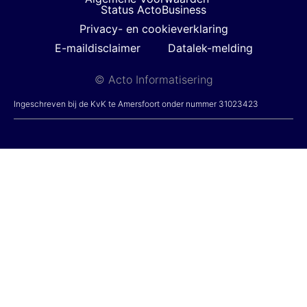
Status ActoBusiness
Privacy- en cookieverklaring
E-maildisclaimer
Datalek-melding
© Acto Informatisering
Ingeschreven bij de KvK te Amersfoort onder nummer 31023423