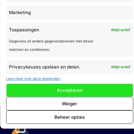
Marketing
Toepassingen
Altijd actief
Gegevens uit andere gegevensbronnen met elkaar
matchen en combineren.
Calculeren blijft mensenwerk, maar wij maken het graag
Privacykeuzes opslaan en delen.
Altijd actief
gemakkelijk voor u! Ontdek de mogelijkheden van
Lees meer over deze doeleinden
ActoCalculatie tijdens dit webinar.
Accepteren
Volgende
→
Weiger
Beheer opties