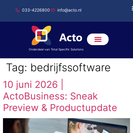
033-4226800
info@acto.nl
Onderdeel van Total Specific Solutions
Tag:
bedrijfssoftware
10 juni 2026 |
ActoBusiness: Sneak
Preview & Productupdate