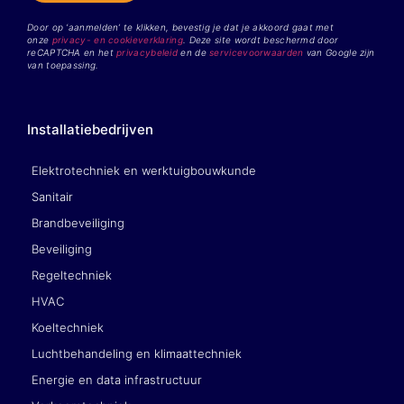
Door op ‘aanmelden’ te klikken, bevestig je dat je akkoord gaat met
onze
privacy- en cookieverklaring
. Deze site wordt beschermd door
reCAPTCHA en het
privacybeleid
en de
servicevoorwaarden
van Google zijn
van toepassing.
Installatiebedrijven
Elektrotechniek en werktuigbouwkunde
Sanitair
Brandbeveiliging
Beveiliging
Regeltechniek
HVAC
Koeltechniek
Luchtbehandeling en klimaattechniek
Energie en data infrastructuur