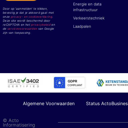
Energie en data
Door op ‘aanmelden’ te klikken,
infrastructuur
bevestig je dat je akkoord gaat met
onze
privacy- en cookieverklaring
.
Verkeerstechniek
Deze site wordt beschermd door
reCAPTCHA en het
privacybeleid
en
Laadpalen
de
servicevoorwaarden
van Google
zijn van toepassing.
Algemene Voorwaarden
Status ActoBusines
© Acto
Informatisering