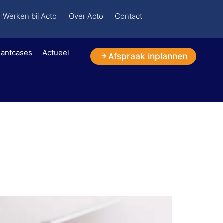
Werken bij Acto
Over Acto
Contact
lantcases
Actueel
Afspraak inplannen