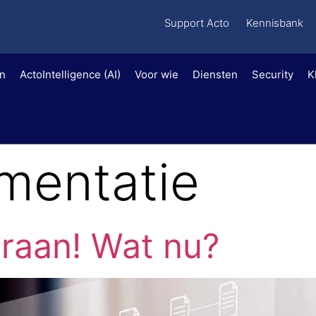
Support Acto
Kennisbank
en
ActoIntelligence (AI)
Voor wie
Diensten
Security
K
mentatie
raan! Wat nu?