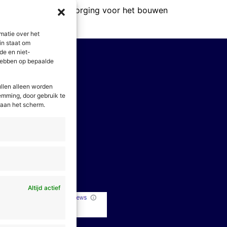
edt de Wet kwaliteitsborging voor het bouwen
 werk?
matie over het
in staat om
de en niet-
 hebben op bepaalde
llen alleen worden
stemming, door gebruik te
olg
ons
raan het scherm.
Linkedin
Twitter
Facebook
Instagram
Altijd actief