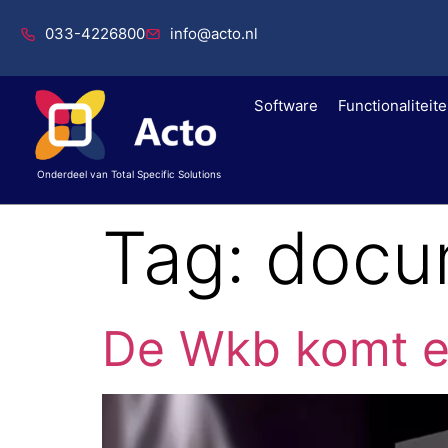
033-4226800
info@acto.nl
Software
Functionaliteit
Onderdeel van Total Specific Solutions
Tag:
docu
De Wkb komt e