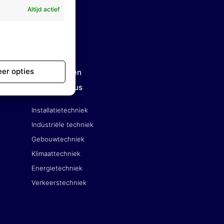
Altijd actief
er opties
rs
Ingenieurs- en
adviesbureaus
Installatietechniek
Industriële techniek
Gebouwtechniek
Klimaattechniek
Energietechniek
Verkeerstechniek