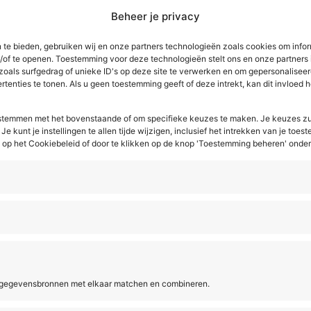
at het er nu toch echt van komen: vanaf 1 januari 2024 tre
Beheer je privacy
t voor jouw installatiebedrijf en voor je (administratieve)
 te bieden, gebruiken wij en onze partners technologieën zoals cookies om infor
n/of te openen. Toestemming voor deze technologieën stelt ons en onze partners 
zoals surfgedrag of unieke ID's op deze site te verwerken en om gepersonaliseer
tenties te tonen. Als u geen toestemming geeft of deze intrekt, kan dit invloed
e stemmen met het bovenstaande of om specifieke keuzes te maken. Je keuzes zu
Je kunt je instellingen te allen tijde wijzigen, inclusief het intrekken van je toe
Acto
Software
op maat
V
p het Cookiebeleid of door te klikken op de knop 'Toestemming beheren' onde
isatie
Pakketten
Software voor installatiebedrijven
ij Acto
Software voor service- en
es
onderhoudsbedrijven
Software voor ingenieurs- en
adviesbureaus
-beleid
 gegevensbronnen met elkaar matchen en combineren.
Software voor dakdekkers