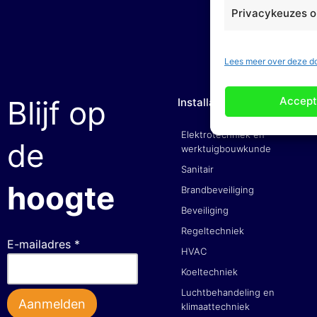
Privacykeuzes o
Lees meer over deze d
Accept
Blijf op
Installatiebedrijven
Elektrotechniek en
de
werktuigbouwkunde
Sanitair
hoogte
Brandbeveiliging
Beveiliging
Regeltechniek
E-mailadres *
HVAC
Koeltechniek
Luchtbehandeling en
klimaattechniek