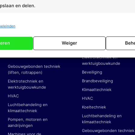
pslaan en delen.
Software voor technisch
dienstverleners
oeleinden
eren
Weiger
Behe
Service en
Technisch dienstverlene
onderhoudsbedrijven
Elektrotechniek en
werktuigbouwkunde
Gebouwgebonden techniek
Beveiliging
(liften, roltrappen)
Brandbeveiliging
Elektrotechniek en
werktuigbouwkunde
Klimaattechniek
HVAC
HVAC
Luchtbehandeling en
Koeltechniek
klimaattechniek
Luchtbehandeling en
Pompen, motoren en
klimaattechniek
aandrijvingen
Gebouwgebonden techniek
Machines voor de