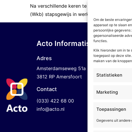
Na verschillende keren te zijn uitgesteld, ga
(Wkb) stapsgewijs in werking. Wat betekent da
Om de beste ervaringen
apparaat op te slaan e
persoonlijke gegevens 
gepersonaliseerde adver
functies.
Acto Informatisering B.V.
Klik hieronder om in t
toegepast op deze site. 
Over
Adres
maken van de knoppen o
Amsterdamseweg 51a
De organ
Statistieken
3812 RP Amersfoort
Werken b
Contact
Marketing
Klantcas
(033) 422 68 00
Contact
info@acto.nl
Toepassingen
Security
Gegevens uit andere