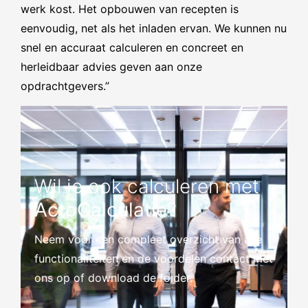
werk kost. Het opbouwen van recepten is
eenvoudig, net als het inladen ervan. We kunnen nu
snel en accuraat calculeren en concreet en
herleidbaar advies geven aan onze
opdrachtgevers.”
Wil je ook calculeren met
ActoCalculatie
?
Neem voor een compleet overzicht van alle
functionaliteiten en de voordelen contact met
ons op of download de folder.