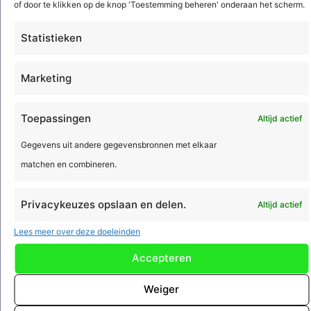
AI in de Acto-software
of door te klikken op de knop 'Toestemming beheren' onderaan het scherm.
Nog geen klant van Acto? Meld je dan
Statistieken
aan voor dit webinar en ontdek hoe
onze eerste AI-agent werkt binnen ...
Marketing
Lees meer
Toepassingen
Altijd actief
Gegevens uit andere gegevensbronnen met elkaar
matchen en combineren.
Privacykeuzes opslaan en delen.
Altijd actief
Lees meer over deze doeleinden
Accepteren
Weiger