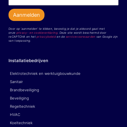
Door op ‘aanmelden’ te klikken, bevestig je dat je akkoord gaat met
onze
privacy- en cookieverklaring
. Deze site wordt beschermd door
reCAPTCHA en het
privacybeleid
en de
servicevoorwaarden
van Google zijn
van toepassing.
Installatiebedrijven
Elektrotechniek en werktuigbouwkunde
Sanitair
Brandbeveiliging
Beveiliging
Regeltechniek
HVAC
Koeltechniek