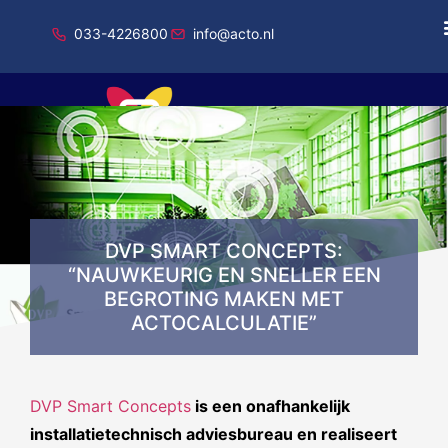
033-4226800
info@acto.nl
Onderdeel van Total Specific Solutions
DVP SMART CONCEPTS:
“NAUWKEURIG EN SNELLER EEN
BEGROTING MAKEN MET
ACTOCALCULATIE”
DVP Smart Concepts
is een onafhankelijk
installatietechnisch adviesbureau en realiseert